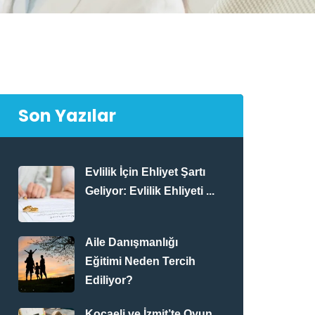
Son Yazılar
Evlilik İçin Ehliyet Şartı
Geliyor: Evlilik Ehliyeti ...
Aile Danışmanlığı
Eğitimi Neden Tercih
Ediliyor?
Kocaeli ve İzmit’te Oyun