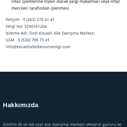
infaz işlemlerine ilişkin olarak yargı makamları veya infaz
mercileri tarafından işlenmesi.
İletişim : 0 (262) 270 41 41
Vergi No: 3290161264
İşletme Adı: Özel Kocaeli Aile Danışma Merkezi
GSM : 0 (530) 799 73 41
info@kocaeliailedanismanligi.com
Hakkımızda
İzmit'in ilk ve tek özel aile danışma merkezi olmanın gururu ve